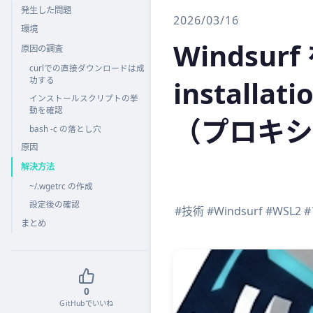
発生した問題
2026/03/16
環境
Windsur
原因の調査
curlでの直接ダウンロードは成
instal
功する
インストールスクリプトの挙
動を確認
（プロキシ
bash -c の落とし穴
原因
解決方法
~/.wgetrc の作成
設定後の確認
#技術
#Windsurf
#WSL2
まとめ
0
GitHubでいいね