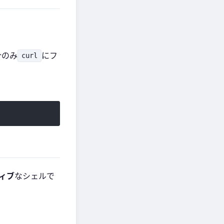
合のみ
にフ
curl
ィブ
なシェルで