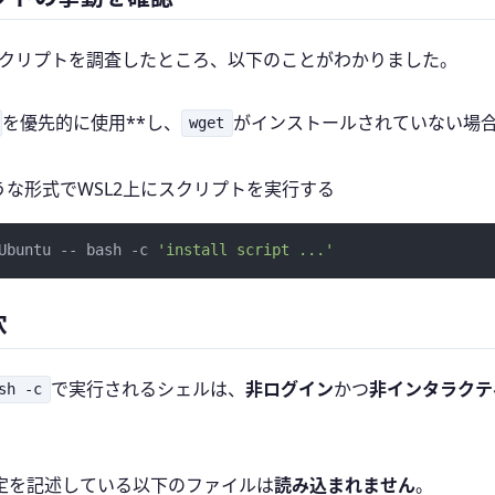
ールスクリプトを調査したところ、以下のことがわかりました。
を優先的に使用**し、
がインストールされていない場
wget
のような形式でWSL2上にスクリプトを実行する
Ubuntu -- bash -c 
'install script ...'
穴
で実行されるシェルは、
非ログイン
かつ
非インタラクテ
sh -c
定を記述している以下のファイルは
読み込まれません
。