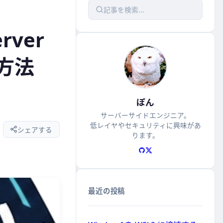
記事を検索...
rver
決方法
ぽん
サーバーサイドエンジニア。
低レイヤやセキュリティに興味があ
シェアする
ります。
最近の投稿