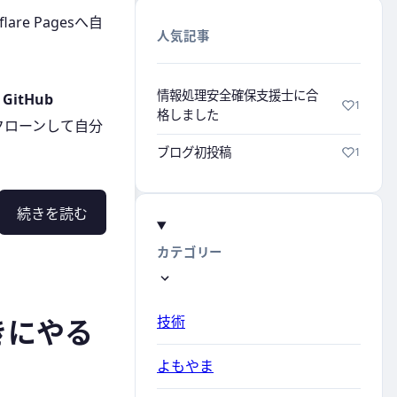
are Pagesへ自
人気記事
情報処理安全確保支援士に合
、
GitHub
1
格しました
クローンして自分
ブログ初投稿
1
続きを読む
カテゴリー
技術
きにやる
よもやま