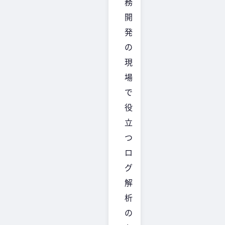
務
開
発
の
現
場
で
役
立
つ
ロ
グ
解
析
の