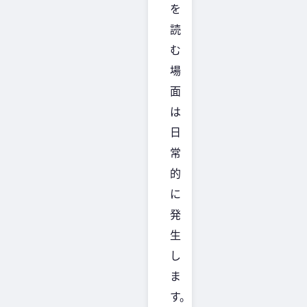
を
読
む
場
面
は
日
常
的
に
発
生
し
ま
す。