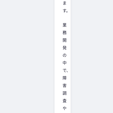
ま
す。
業
務
開
発
の
中
で、
障
害
調
査
や