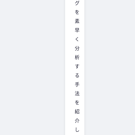
グ
を
素
早
く
分
析
す
る
手
法
を
紹
介
し