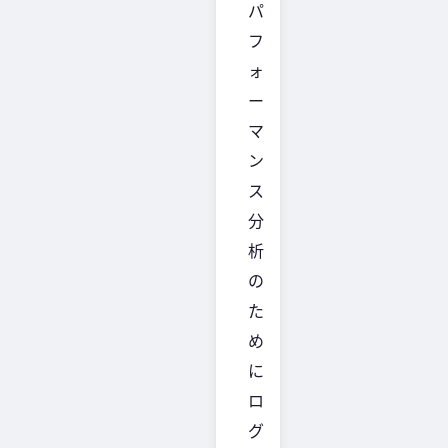
パ
フ
ォ
ー
マ
ン
ス
分
析
の
た
め
に
ロ
グ