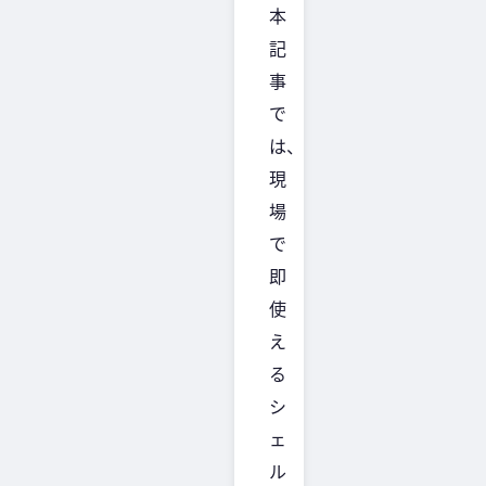
本
記
事
で
は、
現
場
で
即
使
え
る
シ
ェ
ル