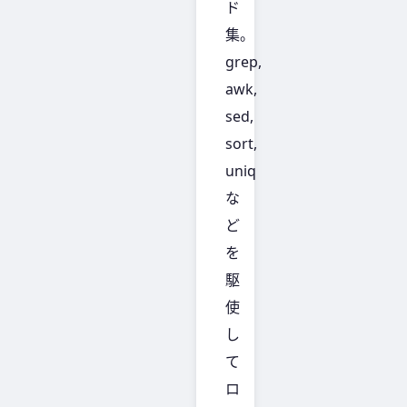
ド
集。
grep,
awk,
sed,
sort,
uniq
な
ど
を
駆
使
し
て
ロ