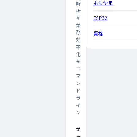
よもやま
解
析
#
ESP32
業
務
資格
効
率
化
#
コ
マ
ン
ド
ラ
イ
ン
業