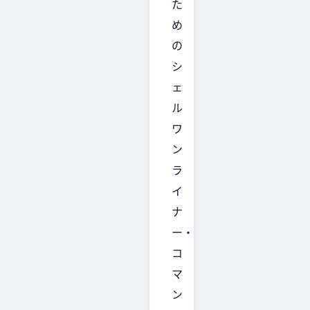
た
め
の
シ
ェ
ル
ワ
ン
ラ
イ
ナ
ー・
コ
マ
ン